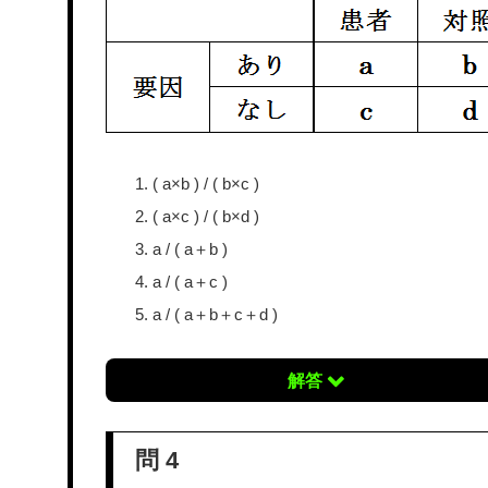
( a×b ) / ( b×c )
( a×c ) / ( b×d )
a / ( a＋b )
a / ( a＋c )
a / ( a＋b＋c＋d )
解答
問 4