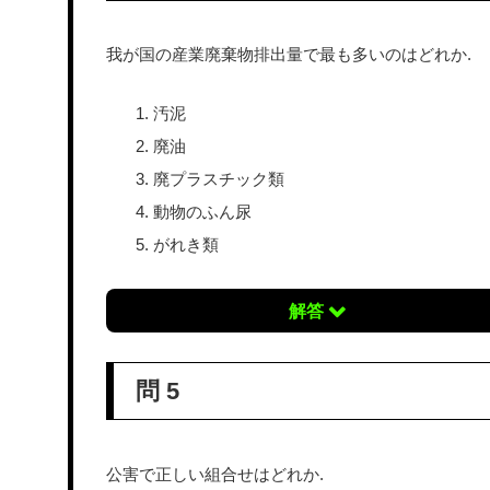
我が国の産業廃棄物排出量で最も多いのはどれか.
汚泥
廃油
廃プラスチック類
動物のふん尿
がれき類
解答
問 5
公害で正しい組合せはどれか.