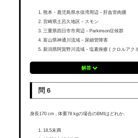
熊本・鹿児島県水俣湾周辺－肝血管肉腫
宮崎県土呂久地区－スモン
三重県四日市市周辺－Parkinson症候群
富山県神通川流域－尿細管障害
新潟県阿賀野川流域－塩素痤瘡 ( クロルアクネ
解答
問 6
身長170 cm , 体重78 kgの場合のBMIはどれか.
18.5未満