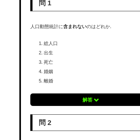
問 1
人口動態統計に
含まれない
のはどれか.
総人口
出生
死亡
婚姻
離婚
解答
問 2