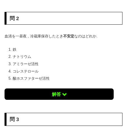
問 2
血清を一昼夜 , 冷蔵庫保存したとき
不安定
なのはどれか.
鉄
ナトリウム
アミラーゼ活性
コレステロール
酸ホスファターゼ活性
解答
問 3