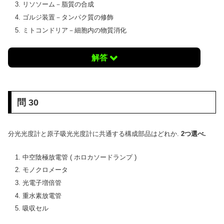
リソソーム－脂質の合成
ゴルジ装置－タンパク質の修飾
ミトコンドリア－細胞内の物質消化
解答
問 30
分光光度計と原子吸光光度計に共通する構成部品はどれか.
2つ選べ.
中空陰極放電管 ( ホロカソードランプ )
モノクロメータ
光電子増倍管
重水素放電管
吸収セル