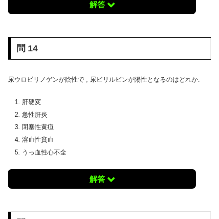
解答
問 14
尿ウロビリノゲンが陰性で , 尿ビリルビンが陽性となるのはどれか.
肝硬変
急性肝炎
閉塞性黄疸
溶血性貧血
うっ血性心不全
解答