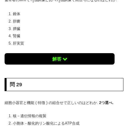
1
2
錐体
胆嚢
膵臓
腎臓
肝実質
解答
問 29
細胞小器官と機能 ( 特徴 ) の組合せで正しいのはどれか.
2つ選べ.
核－遺伝情報の複製
小胞体－酸化的リン酸化によるATP合成