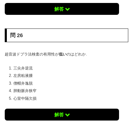
解答
問 26
超音波ドプラ法検査の有用性が
低い
のはどれか.
三尖弁逆流
左房粘液腫
僧帽弁逸脱
肺動脈弁狭窄
心室中隔欠損
解答