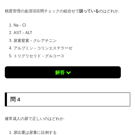
精度管理の血清項目間チェックの組合せで
誤っている
のはどれか.
Na－Cl
AST－ALT
尿素窒素－クレアチニン
アルブミン－コリンエステラーゼ
トリグリセリド－グルコース
解答
問 4
健常成人の尿で正しいのはどれか.
尿比重は尿量に比例する