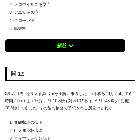
ノロウイルス感染症
アニサキス症
クローン病
腸結核
解答
問 12
3歳の男児. 繰り返す鼻出血を主訴に来院した. 血小板数23万 / µl , 出血
時間 ( Duke法 ) 15分 , PT 10.8秒 ( 対照10.9秒 ) , APTT48.6秒 ( 対照
28.8秒 ) であった. その後の検査で予想される所見はどれか.
血餅収縮の低下
巨大血小板出現
フィブリノゲン低下