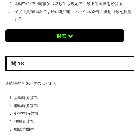
運動中に強い胸痛が出現しても規定の回数まで運動を続ける
ダブル負荷試験では1分30秒間にシングルの2倍の運動回数を負荷
する
解答
問 18
連続性雑音を示すのはどれか.
大動脈弁狭窄
肺動脈弁狭窄
心室中隔欠損
僧帽弁狭窄
動脈管開存