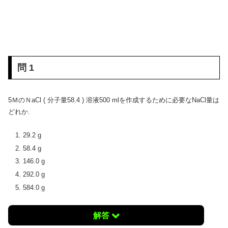
問 1
5ＭのＮaCl ( 分子量58.4 ) 溶液500 mlを作成するために必要なNaCl量は
どれか.
29.2 g
58.4 g
146.0 g
292.0 g
584.0 g
解答