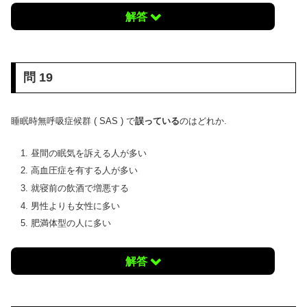
解答
問 19
睡眠時無呼吸症候群 ( SAS ) で
誤っている
のはどれか.
昼間の眠気を訴える人が多い
高血圧症を有する人が多い
就寝前の飲酒で増悪する
男性よりも女性に多い
肥満体型の人に多い
解答