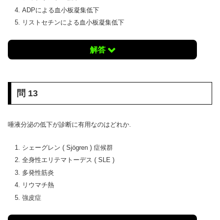
ADPによる血小板凝集低下
リストセチンによる血小板凝集低下
解答
問 13
唾液分泌の低下が診断に有用なのはどれか.
シェーグレン ( Sjögren ) 症候群
全身性エリテマトーデス ( SLE )
多発性筋炎
リウマチ熱
強皮症