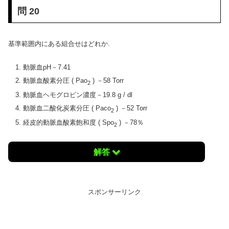
問 20
基準範囲内にある組合せはどれか.
動脈血pH－7.41
動脈血酸素分圧 ( Pao
) －58 Torr
2
動脈血ヘモグロビン濃度－19.8 g / dl
動脈血二酸化炭素分圧 ( Paco
) －52 Torr
2
経皮的動脈血酸素飽和度 ( Spo
) －78％
2
解答
スポンサーリンク