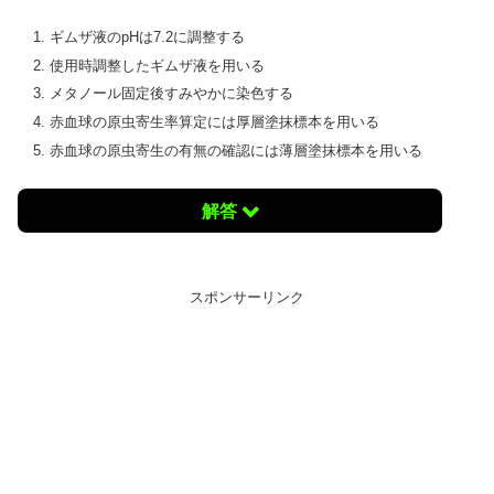
ギムザ液のpHは7.2に調整する
使用時調整したギムザ液を用いる
メタノール固定後すみやかに染色する
赤血球の原虫寄生率算定には厚層塗抹標本を用いる
赤血球の原虫寄生の有無の確認には薄層塗抹標本を用いる
解答
スポンサーリンク