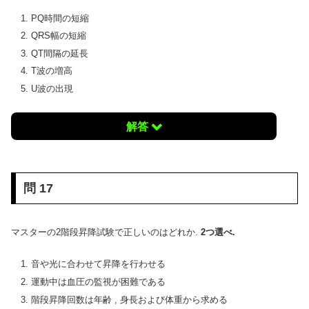
PQ時間の短縮
QRS幅の短縮
QT間隔の延長
T波の増高
U波の出現
解答
問 17
マスターの2階段昇降試験で正しいのはどれか.
2つ選べ.
音や光に合わせて昇降を行わせる
運動中は血圧の監視が困難である
階段昇降回数は年齢 , 身長および体重から求める