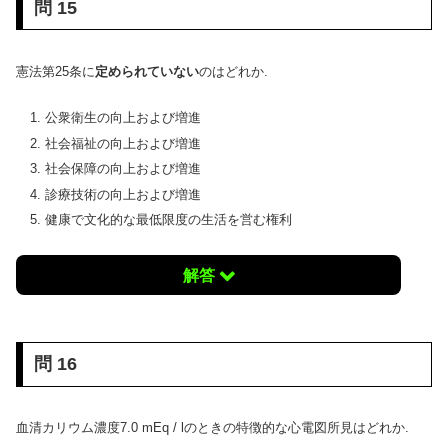
問 15
憲法第25条に
定められていない
のはどれか.
公衆衛生の向上および増進
社会福祉の向上および増進
社会保障の向上および増進
診療技術の向上および増進
健康で文化的な最低限度の生活を営む権利
解答
問 16
血清カリウム濃度7.0 mEq / lのときの特徴的な心電図所見はどれか.