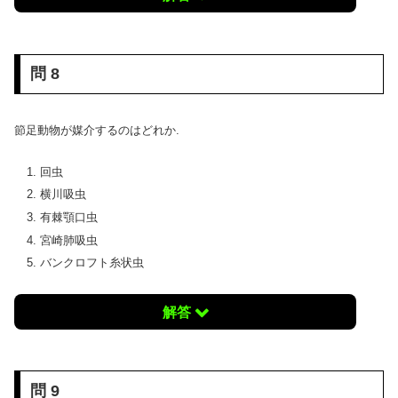
問 8
節足動物が媒介するのはどれか.
回虫
横川吸虫
有棘顎口虫
宮崎肺吸虫
バンクロフト糸状虫
解答
問 9