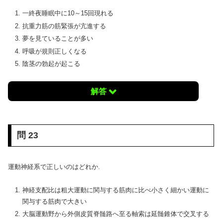
一終夜睡眠中に10～15回現れる
抗重力筋の筋緊張が亢進する
夢を見ていることが多い
呼吸が規則正しくなる
陰茎の勃起が起こる
解答
問 23
運動神経系で正しいのはどれか.
神経支配比は粗大運動に関与する筋肉に比べ小さく細かい運動に
関与する筋肉で大きい
大脳運動野から外側皮質脊髄路へ至る軸索は延髄錐体で交叉する