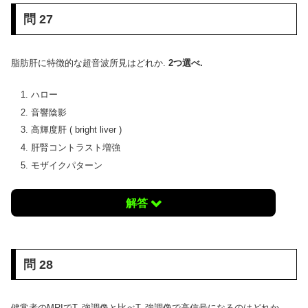
問 27
脂肪肝に特徴的な超音波所見はどれか.
2つ選べ.
ハロー
音響陰影
高輝度肝 ( bright liver )
肝腎コントラスト増強
モザイクパターン
解答
問 28
健常者のMRIでT
強調像と比べT
強調像で高信号になるのはどれか.