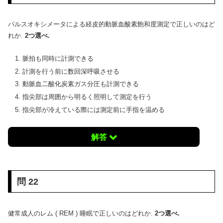
パルスオキシメータによる経皮的動脈血酸素飽和度測定で正しいのはど
れか.
2つ選べ.
脈拍も同時に計測できる
計測を行う前に数回深呼吸させる
動脈血二酸化炭素ガス分圧も計測できる
指尖部は周囲から明るく照明して測定を行う
指尖部が冷えている際には測定前に手指を温める
解答
問 22
健常成人のレム ( REM ) 睡眠で正しいのはどれか.
2つ選べ.