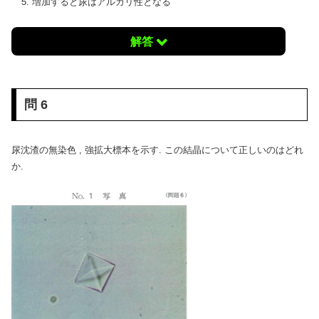
増加すると尿はアルカリ性となる
解答
問 6
尿沈渣の無染色 , 強拡大標本を示す. この結晶について正しいのはどれ
か.