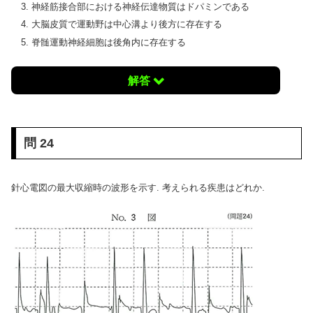
神経筋接合部における神経伝達物質はドパミンである
大脳皮質で運動野は中心溝より後方に存在する
脊髄運動神経細胞は後角内に存在する
解答
問 24
針心電図の最大収縮時の波形を示す. 考えられる疾患はどれか.