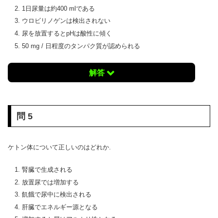
1日尿量は約400 mlである
ウロビリノゲンは検出されない
尿を放置するとpHは酸性に傾く
50 mg / 日程度のタンパク質が認められる
解答
問 5
ケトン体について正しいのはどれか.
腎臓で生成される
放置尿では増加する
飢餓で尿中に検出される
肝臓でエネルギー源となる