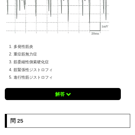
多発性筋炎
重症筋無力症
筋委縮性側索硬化症
筋緊張性ジストロフィ
進行性筋ジストロフィ
解答
問 25