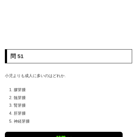
問 51
小児よりも成人に多いのはどれか.
膠芽腫
髄芽腫
腎芽腫
肝芽腫
神経芽腫