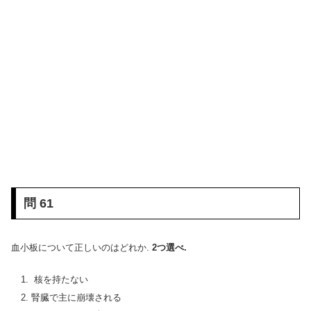
問 61
血小板について正しいのはどれか.
2つ選べ.
核を持たない
腎臓で主に崩壊される