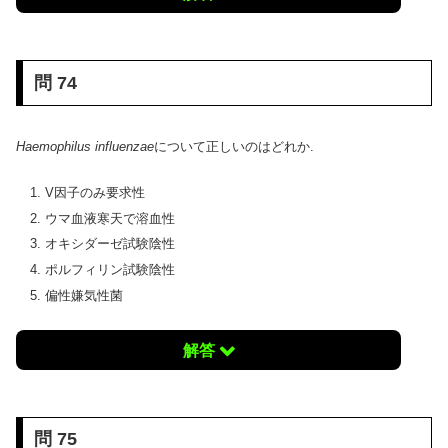
問 74
Haemophilus influenzae
について正しいのはどれか.
V因子のみ要求性
ウマ血液寒天で溶血性
オキシダーゼ試験陰性
ポルフィリン試験陰性
偏性嫌気性菌
解答
問 75