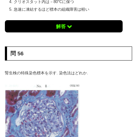
クリオスタット内は－80°Cに保つ
急速に凍結するほど標本の組織障害は軽い
解答
問 56
腎生検の特殊染色標本を示す. 染色法はどれか.