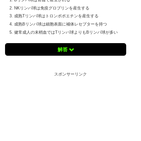
NKリンパ球は免疫グロブリンを産生する
成熟Tリンパ球はトロンボポエチンを産生する
成熟Bリンパ球は細胞表面に補体レセプターを持つ
健常成人の末梢血ではTリンパ球よりもBリンパ球が多い
解答
スポンサーリンク