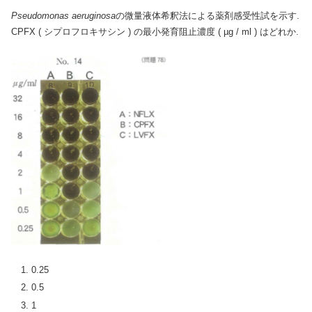
Pseudomonas aeruginosa
の微量液体希釈法による薬剤感受性試を示す.
CPFX ( シプロフロキサシン ) の最小発育阻止濃度 ( µg / ml ) はどれか.
0.25
0.5
1