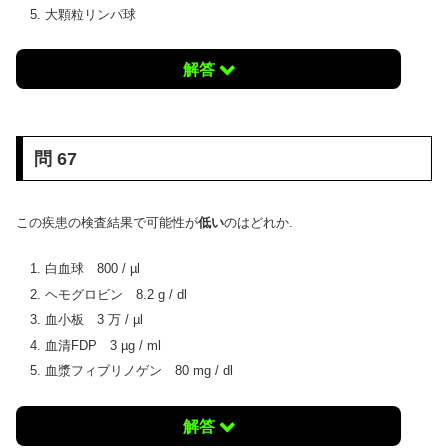
大顆粒リンパ球
解答
問 67
この疾患の検査結果で可能性が
低い
のはどれか.
白血球 800 / µl
ヘモグロビン 8.2 g / dl
血小板 3 万 / µl
血清FDP 3 µg / ml
血漿フィブリノゲン 80 mg / dl
解答