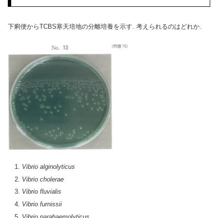
下痢便からTCBS寒天培地の分離培養を示す. 考えられるのはどれか.
Vibrio alginolyticus
Vibrio cholerae
Vibrio fluvialis
Vibrio furnissii
Vibrio parahaemolyticus