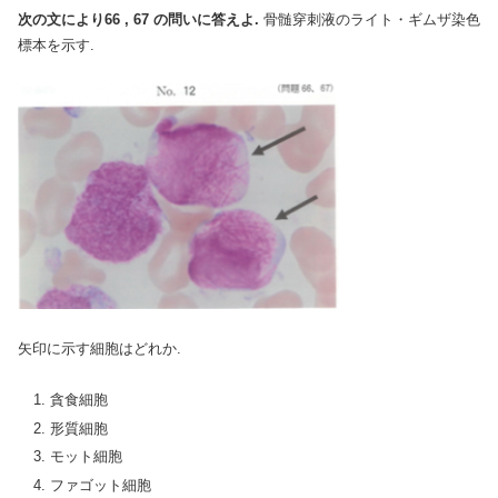
次の文により66 , 67 の問いに答えよ.
骨髄穿刺液のライト・ギムザ染色
標本を示す.
矢印に示す細胞はどれか.
貪食細胞
形質細胞
モット細胞
ファゴット細胞