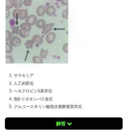
サラセミア
人工的変化
ヘモグロビンS異常症
無β-リポタンパク血症
グルコース-6-リン酸脱水素酵素異常症
解答