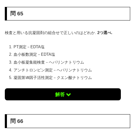
問 65
検査と用いる抗凝固剤の組合せで正しいのはどれか.
2つ選べ.
PT測定－EDTA塩
血小板数測定－EDTA塩
血小板凝集能検査－ヘパリンナトリウム
アンチトロンビン測定－ヘパリンナトリウム
凝固第Ⅷ因子活性測定－クエン酸ナトリウム
解答
問 66