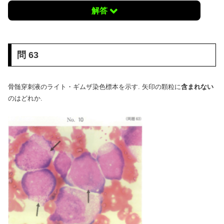
解答
問 63
骨髄穿刺液のライト・ギムザ染色標本を示す. 矢印の顆粒に
含まれない
のはどれか.