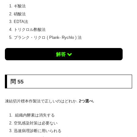
ギ酸法
硝酸法
EDTA法
トリクロル酢酸法
プランク・リクロ ( Plank- Rychlo ) 法
解答
問 55
凍結切片標本作製法で正しいのはどれか.
2つ選べ.
組織内酵素は消失する
空気感染対策は必要ない
迅速病理診断に用いられる