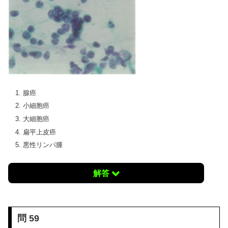
腺癌
小細胞癌
大細胞癌
扁平上皮癌
悪性リンパ腫
解答
問 59