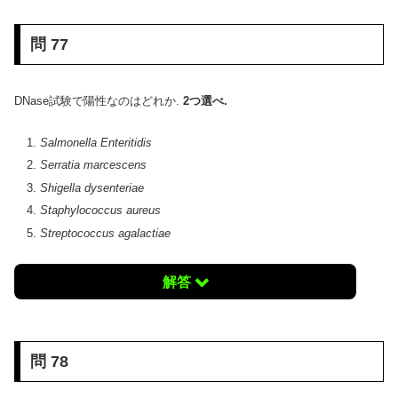
問 77
DNase試験で陽性なのはどれか.
2つ選べ.
Salmonella Enteritidis
Serratia marcescens
Shigella dysenteriae
Staphylococcus aureus
Streptococcus agalactiae
解答
問 78