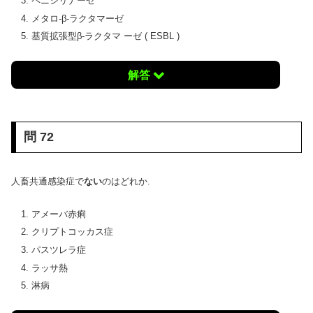
ペニシリナーゼ
メタロ-β-ラクタマーゼ
基質拡張型β-ラクタマ ーゼ ( ESBL )
解答
問 72
人畜共通感染症で
ない
のはどれか.
アメーバ赤痢
クリプトコッカス症
パスツレラ症
ラッサ熱
淋病