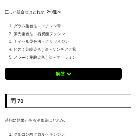
正しい組合せはどれか.
2つ選べ.
グラム染色法－メチレン青
蛍光染色法－石炭酸フクシン
ナイセル染色法－クリソイジン
ヒス ( 莢膜染色 ) 法－ゲンチアナ紫
メラ― ( 芽胞染色 ) 法－オーラミン
解答
問 70
芽胞に効果がある消毒薬はどれか.
グルコン酸クロルヘキシジン