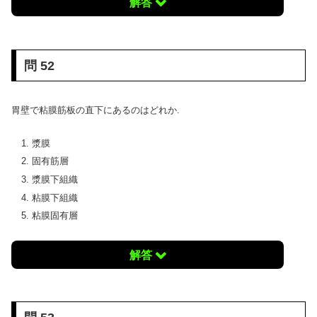
解答
問 52
胃壁で粘膜筋板の直下にあるのはどれか.
漿膜
固有筋層
漿膜下組織
粘膜下組織
粘膜固有層
解答