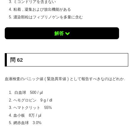
ミコンドリアを含まない
粘着 , 凝集および放出機能がある
濃染顆粒はフィブリノゲンを多量に含む
解答
問 62
血液検査のパニック値 ( 緊急異常値 ) として報告すべきなのはどれか.
白血球 500 / µl
ヘモグロビン 9 g / dl
ヘマトクリット 55%
血小板 8万 / µl
網赤血球 3.0%