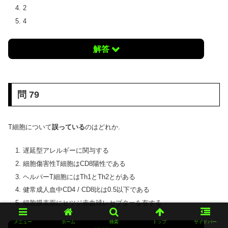
2
4
解答
問 79
T細胞について
誤っている
のはどれか.
遅延型アレルギーに関与する
細胞傷害性T細胞はCD8陽性である
ヘルパーT細胞にはTh1とTh2とがある
健常成人血中CD4 / CD8比は0.5以下である
細胞膜表面にヒツジ赤血球レセプターを有する
メニュー
ホーム
検索
トップ
サイドバー