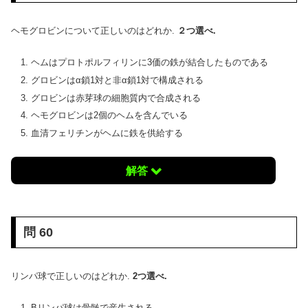
ヘモグロビンについて正しいのはどれか.
２つ選べ.
ヘムはプロトポルフィリンに3価の鉄が結合したものである
グロビンはα鎖1対と非α鎖1対で構成される
グロビンは赤芽球の細胞質内で合成される
ヘモグロビンは2個のヘムを含んでいる
血清フェリチンがヘムに鉄を供給する
解答
問 60
リンパ球で正しいのはどれか.
2つ選べ.
Bリンパ球は骨髄で産生される