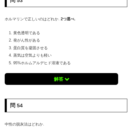
問 53
ホルマリンで正しいのはどれか.
2つ選べ.
黄色透明である
発がん性がある
蛋白質を凝固させる
蒸気は空気よりも軽い
95%ホルムアルデヒド溶液である
解答
問 54
中性の脱灰法はどれか.