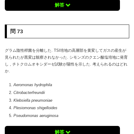
解答
問 73
グラム陰性桿菌を分離した. TSI培地の高層部を黄変してガスの産生が
見られたが黒変は観察されなかった. シモンズのクエン酸塩培地に発育
し , チトクロムオキシダーゼ試験が陽性を示した. 考えられるのはどれ
か.
Aeromonas hydrophila
Citrobacterfreundii
Klebsiella pneumoniae
Plesiomonas shigelloides
Pseudomonas aeruginosa
解答