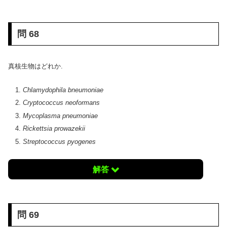
問 68
真核生物はどれか.
Chlamydophila bneumoniae
Cryptococcus neoformans
Mycoplasma pneumoniae
Rickettsia prowazekii
Streptococcus pyogenes
解答
問 69